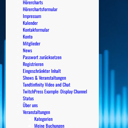
Hörercharts
Hörerchartsformular
Impressum
Kalender
Kontakformular
Konto
Mitglieder
News
Passwort zurücksetzen
Registrieren
Eingeschränkter Inhalt
Shows & Veranstaltungen
Tandtinfinity Video and Chat
TwitchPress Example: Display Channel
Status
Über uns
Veranstaltungen
Kategorien
Meine Buchungen