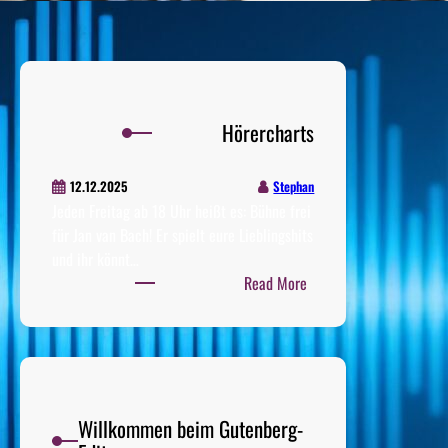
Hörercharts
Stephan
12.12.2025
Jeden Freitag ab 18 Uhr heißt es: Bühne frei
für Jan van Bach! Er spielt eure Lieblingshits
und ihr könnt…
:
Read More
Hörercharts
Willkommen beim Gutenberg-