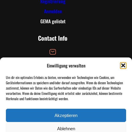
Registrierung
Anmelden
GEMA gelistet
Contact Info
Email Address
Einwilligung verwalten
info@tandtinfinityradio.de
Um dir ein optimales Erlebnis zu bieten, verwenden wir Technologien wie Cookies, um
Geräteinformationen zu speichern und/oder darauf zuzugreifen. Wenn du diesen Technologien
zustimmst, können wir Daten wie das Surfverhalten oder eindeutige IDs auf dieser Website
verarbeiten. Wenn du deine Einwilligung nicht erteilst oder zurückziehst, können bestimmte
Email Address
Merkmale und Funktionen beeinträchtigt werden.
kontakt@tandtinfinityradio.de
Akzeptieren
Instagr
TikTo
Di
Ablehnen