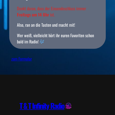
Denkt daran, dass der Einsendeschluss immer
Freitags um 14 Uhr
ist.
Also, ran an die Tasten und macht mit!
Wer weiß, vielleicht hört ihr euren Favoriten schon
bald im Radio!
zum Formular
T & T Infinity Radio