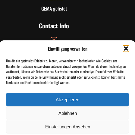
GEMA gelistet
Contact Info
Einwilligung verwalten
Email Address
Um dir ein optimales Erlebnis zu bieten, verwenden wir Technologien wie Cookies, um
info@tandtinfinityradio.de
Geräteinformationen zu speichern und/oder darauf zuzugreifen. Wenn du diesen Technologien
zustimmst, können wir Daten wie das Surfverhalten oder eindeutige IDs auf dieser Website
verarbeiten. Wenn du deine Einwilligung nicht erteilst oder zurückziehst, können bestimmte
Merkmale und Funktionen beeinträchtigt werden.
Email Address
kontakt@tandtinfinityradio.de
Akzeptieren
Instagr
TikTo
Di
Ablehnen
Einstellungen Ansehen