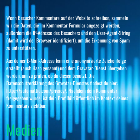
Wenn Besucher Kommentare auf der Website schreiben, sammeln
wir die Daten, die im Kommentar-Formular angezeigt werden,
außerdem die IP-Adresse des Besuchers und den User-Agent-String
(damit wird der Browser identifiziert), um die Erkennung von Spam
zu unterstützen.
Aus deiner E-Mail-Adresse kann eine anonymisierte Zeichenfolge
erstellt (auch Hash genannt) und dem Gravatar-Dienst übergeben
werden, um zu prüfen, ob du diesen benutzt. Die
Datenschutzerklärung des Gravatar-Dienstes findest du hier:
https://automattic.com/privacy/. Nachdem dein Kommentar
freigegeben wurde, ist dein Profilbild öffentlich im Kontext deines
Kommentars sichtbar.
Medien