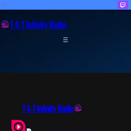
Zum
Inhalt
T & T Infinity Radio
springen
T & T Infinity Radio