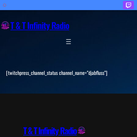
Zum
Inhalt
T & T Infinity Radio
springen
[twitchpress_channel_status channel_name=”djabfluss”]
T & T Infinity Radio